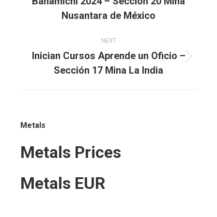
Banámichi 2024 – Sección 20 Mina
album:
Nusantara de México
NEXT
Inician Cursos Aprende un Oficio –
Next
Sección 17 Mina La India
album:
Metals
Metals Prices
Metals EUR