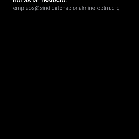
BOLSA DE TRABAJO:
empleos@sindicatonacionalmineroctm.org