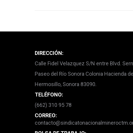
DIRECCIÓN:
Calle Fidel Velazquez S/N entre Blvd. Sern
Paseo del Río Sonora Colonia Hacienda de 
Hermosillo, Sonora 83090.
TELÉFONO:
(662) 310 95 78
CORREO:
contacto@sindicatonacionalmineroctm.o