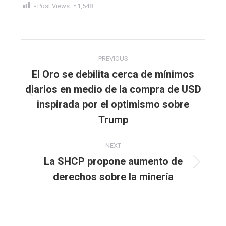
Post Views:
1,548
Post
PREVIOUS
navigation
El Oro se debilita cerca de mínimos
diarios en medio de la compra de USD
Previous
inspirada por el optimismo sobre
post:
Trump
NEXT
La SHCP propone aumento de
Next
derechos sobre la minería
post: